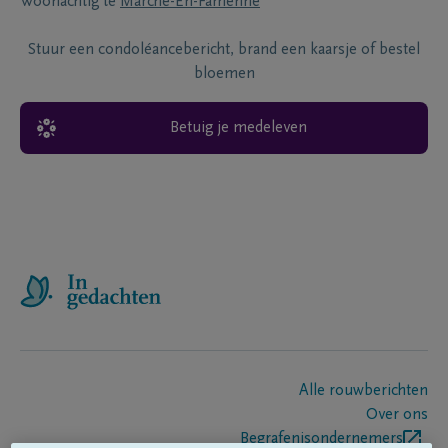
Woonachtig te
Marche-En-Famenne
Stuur een condoléancebericht, brand een kaarsje of bestel
bloemen
Betuig je medeleven
Alle rouwberichten
Over ons
Begrafenisondernemers