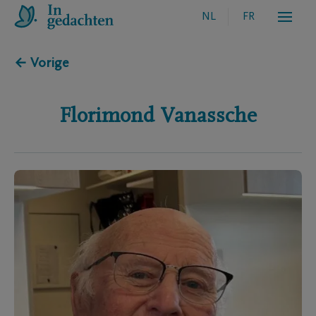
NL
FR
← Vorige
Florimond
Vanassche