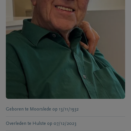
Geboren te
Moorslede
op
13/11/1932
Overleden te
Hulste
op
07/12/2023