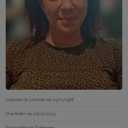
Geboren te
Lommel
op
03/11/1988
Overleden
op
07/12/2023
Woonachtig te
Zonhoven