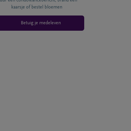
tuur een condoléancebericht, brand een
kaarsje of bestel bloemen
Betuig je medeleven