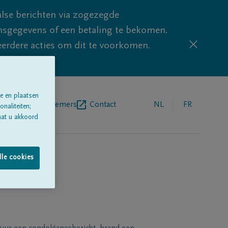
lse berichten via zogezegde
sgegevens of een betaling te bekomen.
eerdere acties om dit te voorkomen.
e en plaatsen
egrafenisondernemers
Contact
NL
FR
naliteiten;
aat u akkoord
lle cookies