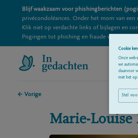
Blijf waakzaam voor phishingberichten (pogi
privécondoléances. Onder het mom van een c
Klik niet op verdachte links of bijlagen en 
Pogingen tot phishing en fraude vallen echter
Cookie ken
Onze websi
we automati
daarvoor v
met het ops
← Vorige
Stel voo
Marie-Louise