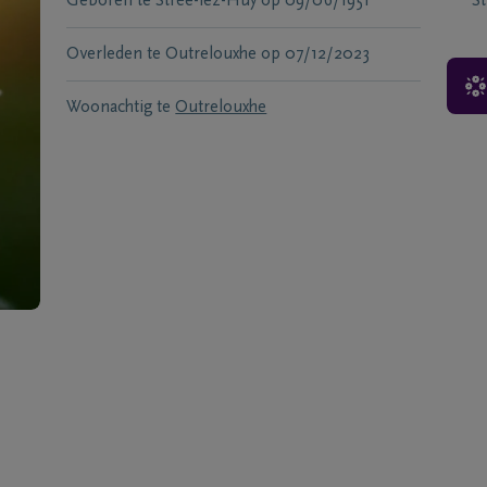
Geboren te
Strée-lez-Huy
op
09/06/1951
S
Overleden te
Outrelouxhe
op
07/12/2023
Woonachtig te
Outrelouxhe