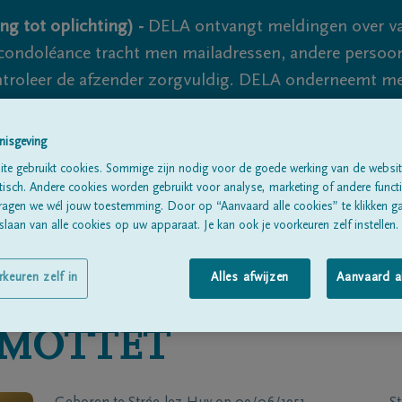
ng tot oplichting) -
DELA ontvangt meldingen over va
ondoléance tracht men mailadressen, andere persoon
controleer de afzender zorgvuldig. DELA onderneemt m
 nooit volledig uit te sluiten, dus blijf waakzaam.
nisgeving
te gebruikt cookies. Sommige zijn nodig voor de goede werking van de websit
Alle rouwberichten
Over ons
B
sch. Andere cookies worden gebruikt voor analyse, marketing of andere functio
ragen we wél jouw toestemming. Door op “Aanvaard alle cookies” te klikken g
laan van alle cookies op uw apparaat. Je kan ook je voorkeuren zelf instellen.
rkeuren zelf in
Alles afwijzen
Aanvaard a
MOTTET