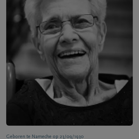
Geboren te
Nameche
op
23/09/1930