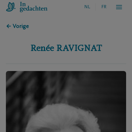
NL
FR
← Vorige
Renée
RAVIGNAT