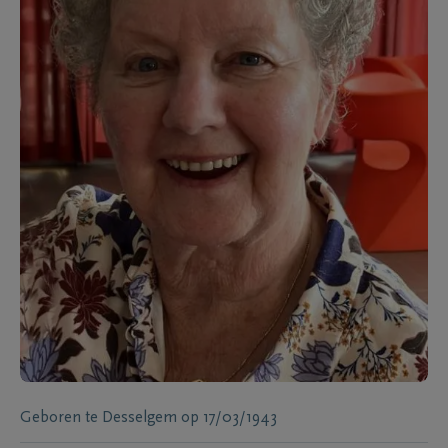
Geboren te
Desselgem
op
17/03/1943