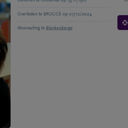
Geboren te
Oostende
op
13/11/1967
S
Overleden te
BRUGGE
op
07/12/2024
Woonachtig te
Blankenberge