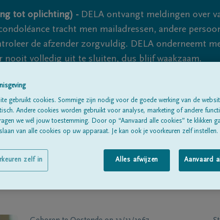
ng tot oplichting) -
DELA ontvangt meldingen over va
ondoléance tracht men mailadressen, andere persoon
controleer de afzender zorgvuldig. DELA onderneemt m
 nooit volledig uit te sluiten, dus blijf waakzaam.
nisgeving
Alle rouwberichten
Over ons
B
te gebruikt cookies. Sommige zijn nodig voor de goede werking van de websit
sch. Andere cookies worden gebruikt voor analyse, marketing of andere functio
ragen we wél jouw toestemming. Door op “Aanvaard alle cookies” te klikken g
laan van alle cookies op uw apparaat. Je kan ook je voorkeuren zelf instellen.
rkeuren zelf in
Alles afwijzen
Aanvaard a