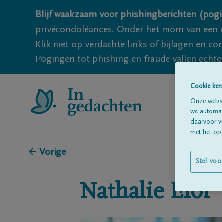
Blijf waakzaam voor phishingberichten (pogi
privécondoléances. Onder het mom van een c
Klik niet op verdachte links of bijlagen en 
Pogingen tot phishing en fraude vallen echter
Cookie ken
Onze websi
we automati
daarvoor v
met het ops
← Vorige
Stel voo
Nathalie
Eloi