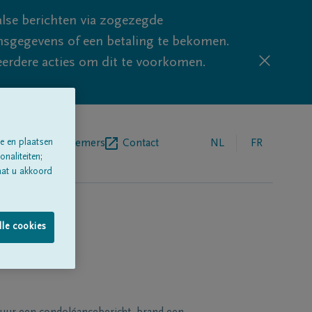
lse berichten via zogezegde
sgegevens of een betaling te bekomen.
eerdere acties om dit te voorkomen.
egrafenisondernemers
Contact
NL
FR
e en plaatsen
naliteiten;
aat u akkoord
lle cookies