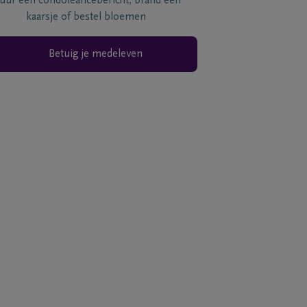
tuur een condoléancebericht, brand een
kaarsje of bestel bloemen
Betuig je medeleven