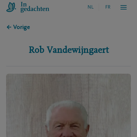
NL
FR
← Vorige
Rob
Vandewijngaert