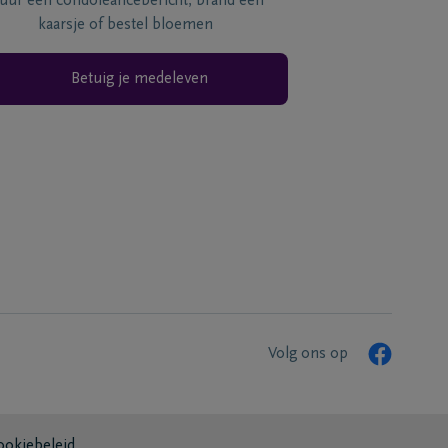
tuur een condoléancebericht, brand een
kaarsje of bestel bloemen
Betuig je medeleven
Volg ons op
ookiebeleid