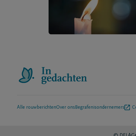
Alle rouwberichten
Over ons
Begrafenisondernemers
C
© DELA
Ge