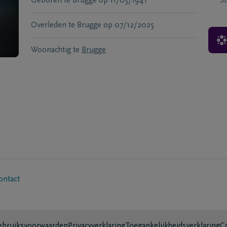
Geboren te
Brugge
op
11/05/1941
S
Overleden te
Brugge
op
07/12/2025
Woonachtig te
Brugge
ontact
bruiksvoorwaarden
Privacyverklaring
Toegankelijkheidsverklaring
C