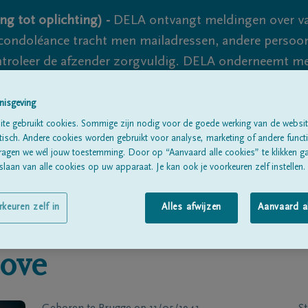
ng tot oplichting) -
DELA ontvangt meldingen over va
ondoléance tracht men mailadressen, andere persoon
controleer de afzender zorgvuldig. DELA onderneemt m
 nooit volledig uit te sluiten, dus blijf waakzaam.
nisgeving
te gebruikt cookies. Sommige zijn nodig voor de goede werking van de websit
sch. Andere cookies worden gebruikt voor analyse, marketing of andere functio
Alle rouwberichten
Over ons
B
ragen we wél jouw toestemming. Door op “Aanvaard alle cookies” te klikken g
laan van alle cookies op uw apparaat. Je kan ook je voorkeuren zelf instellen.
rkeuren zelf in
Alles afwijzen
Aanvaard a
ove