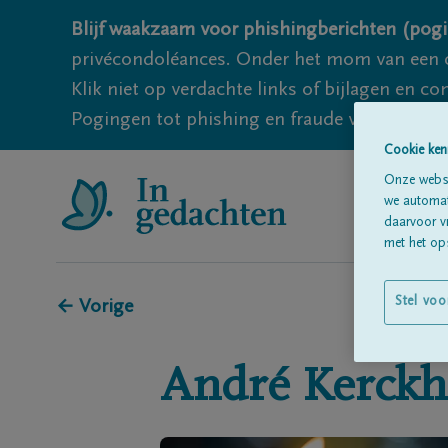
Blijf waakzaam voor phishingberichten (pogi
privécondoléances. Onder het mom van een c
Klik niet op verdachte links of bijlagen en 
Pogingen tot phishing en fraude vallen echter
Cookie ken
Onze websi
we automati
daarvoor v
met het ops
Stel voo
← Vorige
André
Kerckh