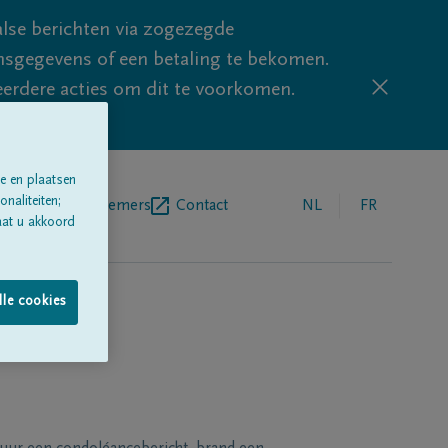
lse berichten via zogezegde
sgegevens of een betaling te bekomen.
eerdere acties om dit te voorkomen.
e en plaatsen
naliteiten;
egrafenisondernemers
Contact
NL
FR
aat u akkoord
lle cookies