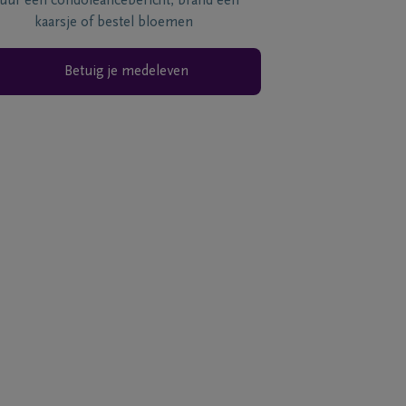
tuur een condoléancebericht, brand een
kaarsje of bestel bloemen
Betuig je medeleven