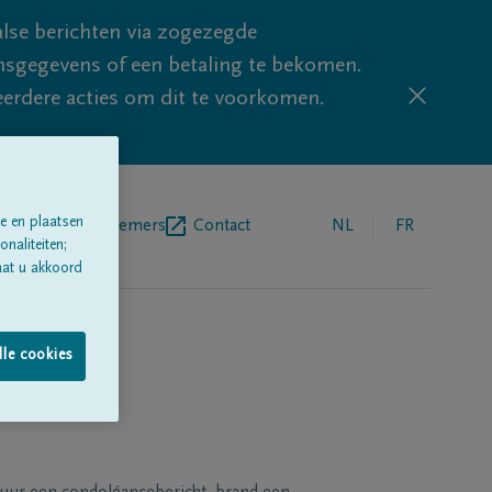
lse berichten via zogezegde
sgegevens of een betaling te bekomen.
eerdere acties om dit te voorkomen.
e en plaatsen
egrafenisondernemers
Contact
NL
FR
naliteiten;
aat u akkoord
lle cookies