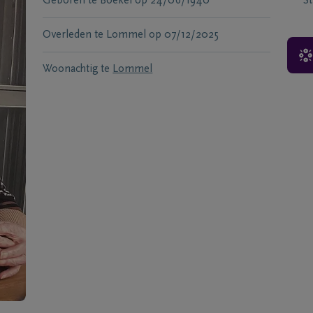
Geboren te
Boekel
op
24/06/1940
S
Overleden te
Lommel
op
07/12/2025
Woonachtig te
Lommel