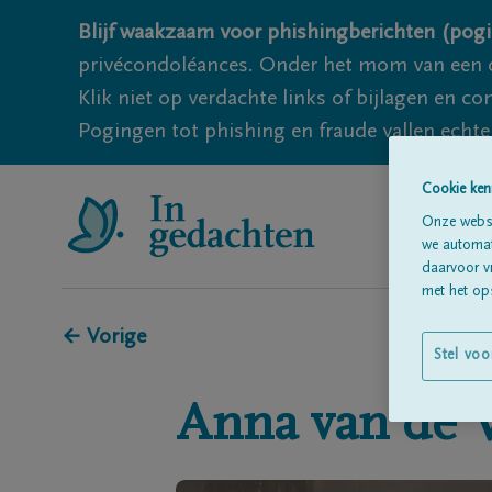
Blijf waakzaam voor phishingberichten (pogi
privécondoléances. Onder het mom van een c
Klik niet op verdachte links of bijlagen en 
Pogingen tot phishing en fraude vallen echter
Cookie ken
Onze websi
we automati
daarvoor v
met het ops
← Vorige
Stel voo
Anna
van de 