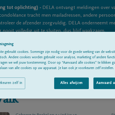
ng tot oplichting) -
DELA ontvangt meldingen over va
ondoléance tracht men mailadressen, andere persoon
controleer de afzender zorgvuldig. DELA onderneemt m
 nooit volledig uit te sluiten, dus blijf waakzaam.
nisgeving
te gebruikt cookies. Sommige zijn nodig voor de goede werking van de websit
Alle rouwberichten
Over ons
B
sch. Andere cookies worden gebruikt voor analyse, marketing of andere functio
ragen we wél jouw toestemming. Door op “Aanvaard alle cookies” te klikken g
laan van alle cookies op uw apparaat. Je kan ook je voorkeuren zelf instellen.
rkeuren zelf in
Alles afwijzen
Aanvaard a
Valk