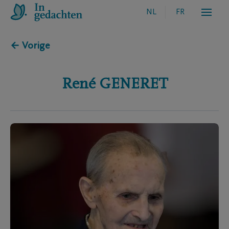
NL
FR
← Vorige
René
GENERET