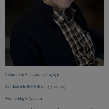
Geboren te
Andoy
op
07/10/1935
Overleden te
BOUGE
op
07/12/2025
Woonachtig te
Wepion