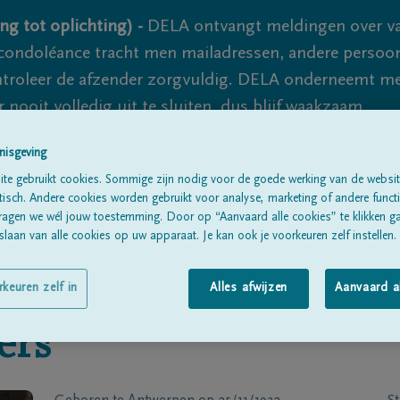
ng tot oplichting) -
DELA ontvangt meldingen over va
ondoléance tracht men mailadressen, andere persoon
controleer de afzender zorgvuldig. DELA onderneemt m
 nooit volledig uit te sluiten, dus blijf waakzaam.
nisgeving
te gebruikt cookies. Sommige zijn nodig voor de goede werking van de websit
Alle rouwberichten
Over ons
B
sch. Andere cookies worden gebruikt voor analyse, marketing of andere functio
ragen we wél jouw toestemming. Door op “Aanvaard alle cookies” te klikken g
laan van alle cookies op uw apparaat. Je kan ook je voorkeuren zelf instellen.
rkeuren zelf in
Alles afwijzen
Aanvaard a
ers