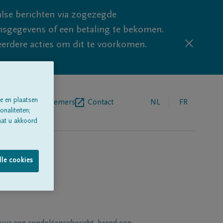
lse berichten via zogezegde
sgegevens of een betaling te bekomen.
eerdere acties om dit te voorkomen.
e en plaatsen
egrafenisondernemers
Contact
NL
FR
naliteiten;
aat u akkoord
lle cookies