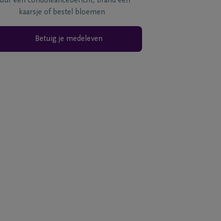
tuur een condoléancebericht, brand een
kaarsje of bestel bloemen
Betuig je medeleven