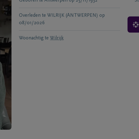
Geboren te
Antwerpen
op
25/11/1932
S
Overleden te
WILRIJK (ANTWERPEN)
op
08/01/2026
Woonachtig te
Wilrijk