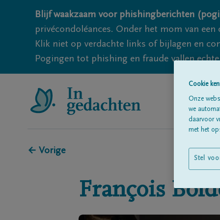
Blijf waakzaam voor phishingberichten (pogi
privécondoléances. Onder het mom van een c
Klik niet op verdachte links of bijlagen en 
Pogingen tot phishing en fraude vallen echter
Cookie ken
Onze websi
we automati
daarvoor v
met het ops
← Vorige
Stel voo
François
Bold