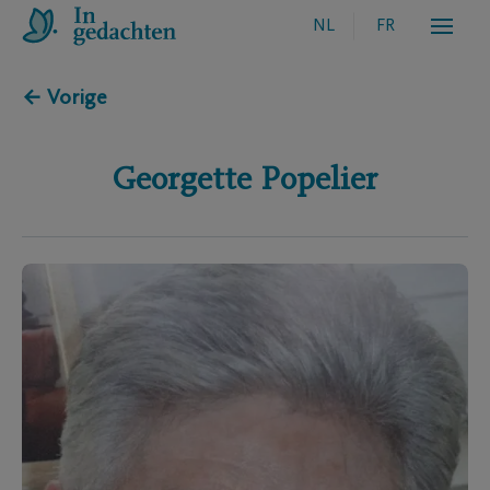
NL
FR
← Vorige
Georgette
Popelier