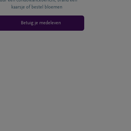
tuur een condoléancebericht, brand een
kaarsje of bestel bloemen
Betuig je medeleven