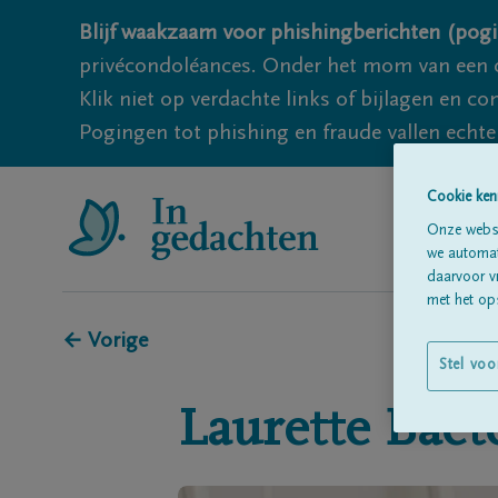
Blijf waakzaam voor phishingberichten (pogi
privécondoléances. Onder het mom van een c
Klik niet op verdachte links of bijlagen en 
Pogingen tot phishing en fraude vallen echter
Cookie ken
Onze websi
we automati
daarvoor v
met het ops
← Vorige
Stel voo
Laurette
Baet