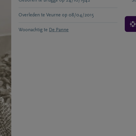
Geboren te
Brugge
op
24/10/1942
S
Overleden te
Veurne
op
08/04/2015
Woonachtig te
De Panne