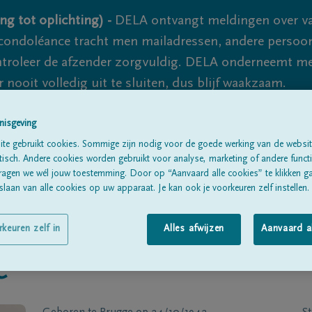
ng tot oplichting) -
DELA ontvangt meldingen over va
ondoléance tracht men mailadressen, andere persoon
controleer de afzender zorgvuldig. DELA onderneemt m
 nooit volledig uit te sluiten, dus blijf waakzaam.
nisgeving
Alle rouwberichten
Over ons
B
te gebruikt cookies. Sommige zijn nodig voor de goede werking van de websit
sch. Andere cookies worden gebruikt voor analyse, marketing of andere functio
ragen we wél jouw toestemming. Door op “Aanvaard alle cookies” te klikken g
laan van alle cookies op uw apparaat. Je kan ook je voorkeuren zelf instellen.
rkeuren zelf in
Alles afwijzen
Aanvaard a
e