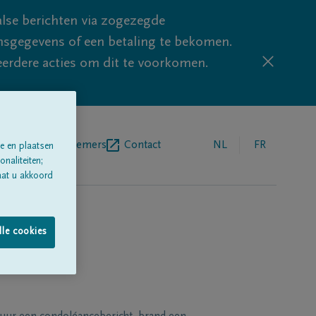
lse berichten via zogezegde
sgegevens of een betaling te bekomen.
eerdere acties om dit te voorkomen.
egrafenisondernemers
Contact
NL
FR
e en plaatsen
naliteiten;
aat u akkoord
lle cookies