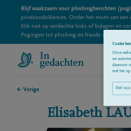
Blijf waakzaam voor phishingberichten (pogi
privécondoléances. Onder het mom van een c
Klik niet op verdachte links of bijlagen en 
Pogingen tot phishing en fraude vallen echter
Cookie ken
Onze websi
we automati
daarvoor v
met het ops
Stel voo
← Vorige
Elisabeth
LA