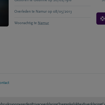
Geboren te
Gedinne
op
20/02/1918
S
Overleden te
Namur
op
08/05/2013
Woonachtig te
Namur
ontact
bruiksvoorwaarden
Privacyverklaring
Toegankelijkheidsverklaring
C