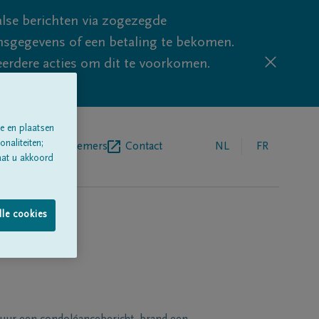
lse berichten via zogezegde
sgegevens of een betaling te bekomen.
eerdere acties om dit te voorkomen.
e en plaatsen
naliteiten;
egrafenisondernemers
Contact
NL
FR
aat u akkoord
lle cookies