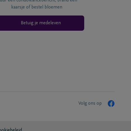
tuur een condoléancebericht, brand een
kaarsje of bestel bloemen
Betuig je medeleven
Volg ons op
ookiebeleid