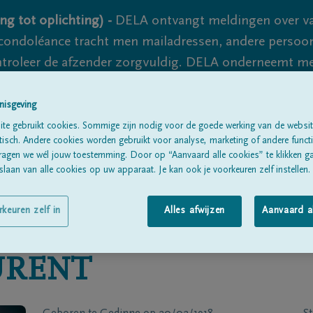
ng tot oplichting) -
DELA ontvangt meldingen over va
ondoléance tracht men mailadressen, andere persoon
controleer de afzender zorgvuldig. DELA onderneemt m
 nooit volledig uit te sluiten, dus blijf waakzaam.
nisgeving
te gebruikt cookies. Sommige zijn nodig voor de goede werking van de websit
sch. Andere cookies worden gebruikt voor analyse, marketing of andere functio
Alle rouwberichten
Over ons
B
ragen we wél jouw toestemming. Door op “Aanvaard alle cookies” te klikken g
laan van alle cookies op uw apparaat. Je kan ook je voorkeuren zelf instellen.
rkeuren zelf in
Alles afwijzen
Aanvaard a
URENT