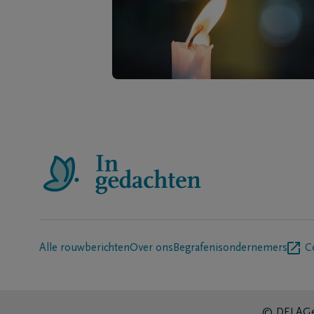
Alle rouwberichten
Over ons
Begrafenisondernemers
C
© DELA
Ge