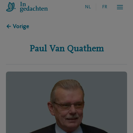
NL
FR
← Vorige
Paul
Van Quathem