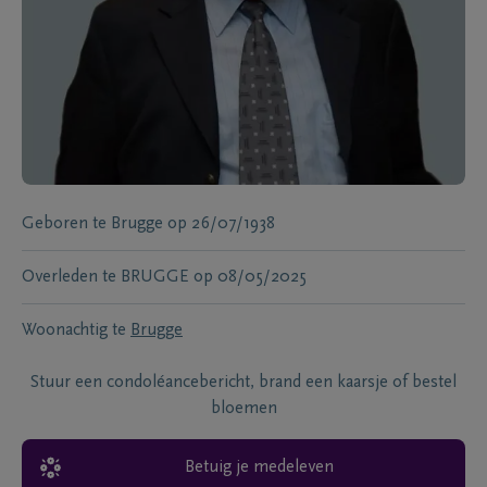
Geboren te
Brugge
op
26/07/1938
Overleden te
BRUGGE
op
08/05/2025
Woonachtig te
Brugge
Stuur een condoléancebericht, brand een kaarsje of bestel
bloemen
Betuig je medeleven