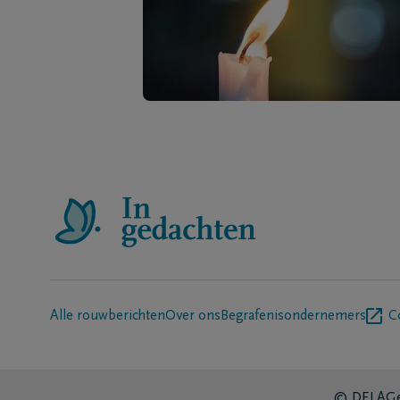
Alle rouwberichten
Over ons
Begrafenisondernemers
C
© DELA
Ge