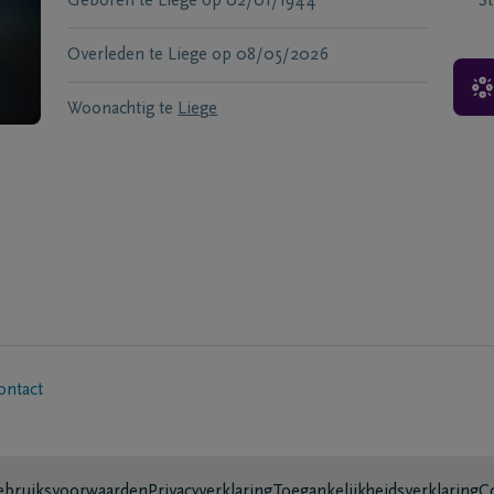
Geboren te
Liege
op
02/01/1944
S
Overleden te
Liege
op
08/05/2026
Woonachtig te
Liege
ontact
bruiksvoorwaarden
Privacyverklaring
Toegankelijkheidsverklaring
C