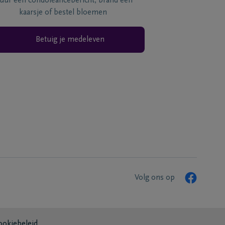
tuur een condoléancebericht, brand een
kaarsje of bestel bloemen
Betuig je medeleven
Volg ons op
ookiebeleid