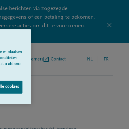
lse berichten via zogezegde
sgegevens of een betaling te bekomen.
eerdere acties om dit te voorkomen.
e en plaatsen
naliteiten;
egrafenisondernemers
Contact
NL
FR
aat u akkoord
lle cookies