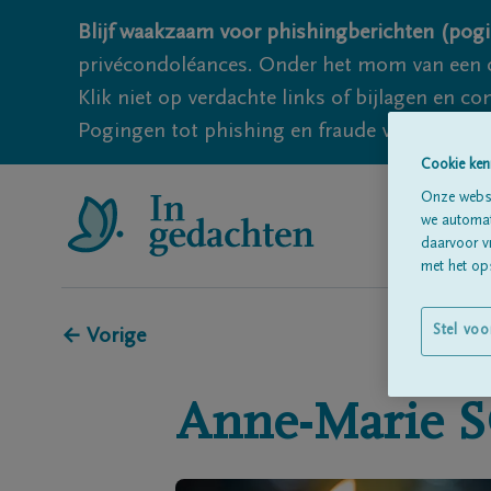
Blijf waakzaam voor phishingberichten (pogi
privécondoléances. Onder het mom van een c
Klik niet op verdachte links of bijlagen en 
Pogingen tot phishing en fraude vallen echter
Cookie ken
Onze websi
we automati
daarvoor v
met het ops
Stel voo
← Vorige
Anne-Marie
S