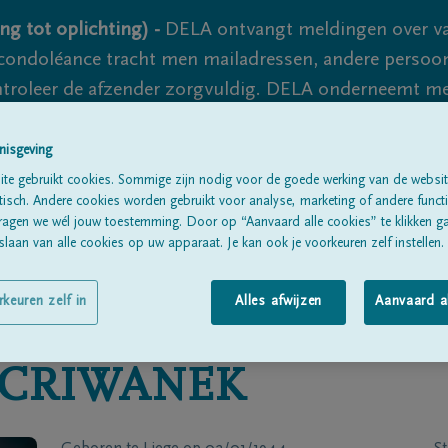
ng tot oplichting) -
DELA ontvangt meldingen over va
ondoléance tracht men mailadressen, andere persoon
controleer de afzender zorgvuldig. DELA onderneemt m
 nooit volledig uit te sluiten, dus blijf waakzaam.
nisgeving
te gebruikt cookies. Sommige zijn nodig voor de goede werking van de websit
sch. Andere cookies worden gebruikt voor analyse, marketing of andere functio
Alle rouwberichten
Over ons
B
ragen we wél jouw toestemming. Door op “Aanvaard alle cookies” te klikken g
laan van alle cookies op uw apparaat. Je kan ook je voorkeuren zelf instellen.
rkeuren zelf in
Alles afwijzen
Aanvaard a
CRIWANEK