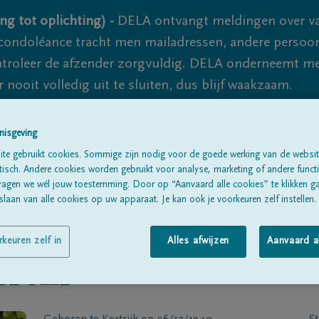
ng tot oplichting) -
DELA ontvangt meldingen over va
ondoléance tracht men mailadressen, andere persoon
controleer de afzender zorgvuldig. DELA onderneemt m
 nooit volledig uit te sluiten, dus blijf waakzaam.
nisgeving
Alle rouwberichten
Over ons
B
te gebruikt cookies. Sommige zijn nodig voor de goede werking van de websit
sch. Andere cookies worden gebruikt voor analyse, marketing of andere functio
ragen we wél jouw toestemming. Door op “Aanvaard alle cookies” te klikken g
laan van alle cookies op uw apparaat. Je kan ook je voorkeuren zelf instellen.
rkeuren zelf in
Alles afwijzen
Aanvaard a
ssens