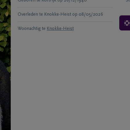
Geboren te
Kortrijk
op
26/12/1940
S
Overleden te
Knokke-Heist
op
08/05/2026
Woonachtig te
Knokke-Heist