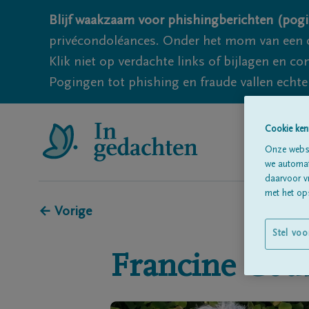
Blijf waakzaam voor phishingberichten (pogi
privécondoléances. Onder het mom van een c
Klik niet op verdachte links of bijlagen en 
Pogingen tot phishing en fraude vallen echter
Cookie ken
Onze websi
we automati
daarvoor v
met het ops
← Vorige
Stel voo
Francine
Cou