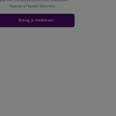
tuur een condoléancebericht, brand een
kaarsje of bestel bloemen
Betuig je medeleven