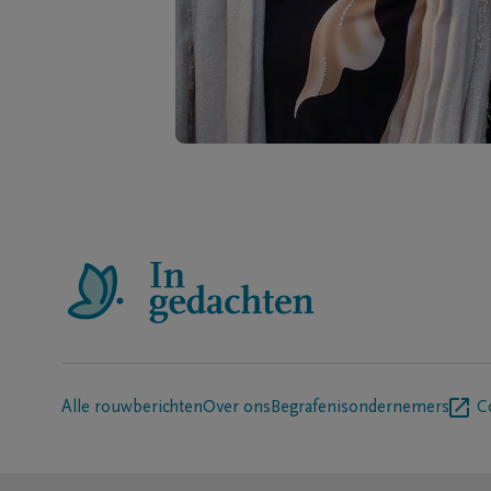
Alle rouwberichten
Over ons
Begrafenisondernemers
C