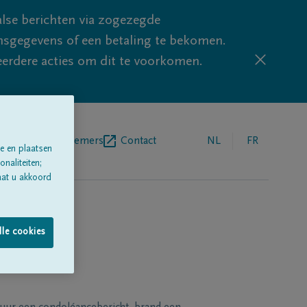
lse berichten via zogezegde
sgegevens of een betaling te bekomen.
eerdere acties om dit te voorkomen.
egrafenisondernemers
Contact
NL
FR
e en plaatsen
naliteiten;
aat u akkoord
lle cookies