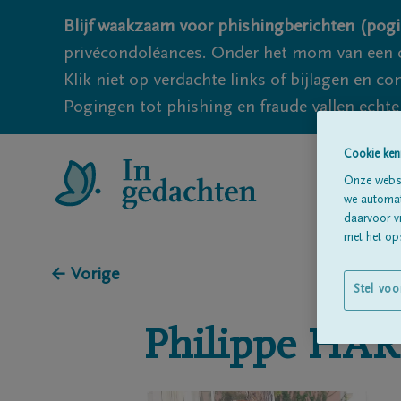
Blijf waakzaam voor phishingberichten (pogi
privécondoléances. Onder het mom van een c
Klik niet op verdachte links of bijlagen en 
Pogingen tot phishing en fraude vallen echter
Cookie ken
Onze websi
we automati
daarvoor v
met het ops
← Vorige
Stel voo
Philippe
HAR