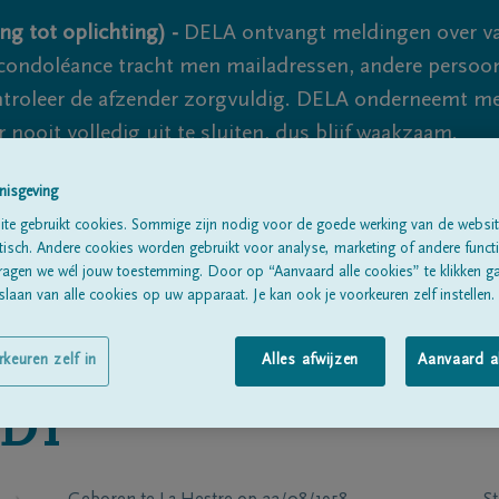
ng tot oplichting) -
DELA ontvangt meldingen over va
ondoléance tracht men mailadressen, andere persoon
controleer de afzender zorgvuldig. DELA onderneemt m
 nooit volledig uit te sluiten, dus blijf waakzaam.
nisgeving
te gebruikt cookies. Sommige zijn nodig voor de goede werking van de websit
Alle rouwberichten
Over ons
B
sch. Andere cookies worden gebruikt voor analyse, marketing of andere functio
ragen we wél jouw toestemming. Door op “Aanvaard alle cookies” te klikken g
laan van alle cookies op uw apparaat. Je kan ook je voorkeuren zelf instellen.
rkeuren zelf in
Alles afwijzen
Aanvaard a
DY