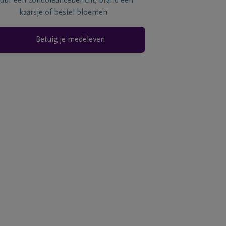
tuur een condoléancebericht, brand een
kaarsje of bestel bloemen
Betuig je medeleven