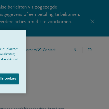
lse berichten via zogezegde
sgegevens of een betaling te bekomen.
eerdere acties om dit te voorkomen.
e en plaatsen
egrafenisondernemers
Contact
NL
FR
naliteiten;
aat u akkoord
lle cookies