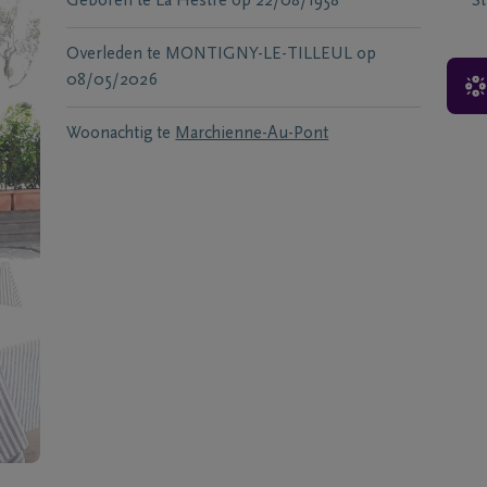
Geboren te
La Hestre
op
22/08/1958
S
Overleden te
MONTIGNY-LE-TILLEUL
op
08/05/2026
Woonachtig te
Marchienne-Au-Pont