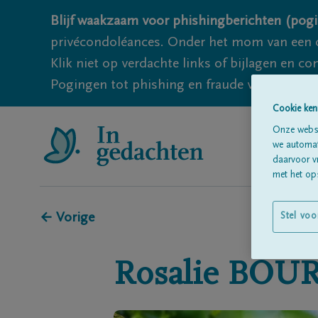
Blijf waakzaam voor phishingberichten (pogi
privécondoléances. Onder het mom van een c
Klik niet op verdachte links of bijlagen en 
Pogingen tot phishing en fraude vallen echter
Cookie ken
Onze websi
we automati
daarvoor v
met het ops
← Vorige
Stel voo
Rosalie
BOU