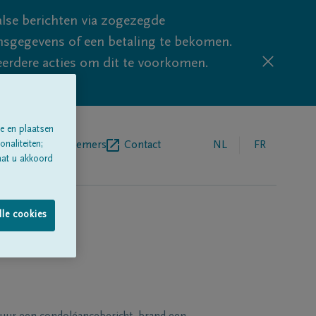
lse berichten via zogezegde
sgegevens of een betaling te bekomen.
eerdere acties om dit te voorkomen.
e en plaatsen
naliteiten;
egrafenisondernemers
Contact
NL
FR
aat u akkoord
lle cookies