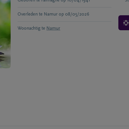
Geboren te
Falmagne
op
10/04/1941
S
Overleden te
Namur
op
08/05/2026
Woonachtig te
Namur