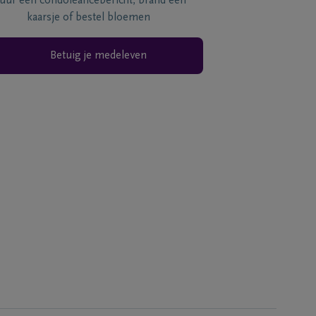
tuur een condoléancebericht, brand een
kaarsje of bestel bloemen
Betuig je medeleven