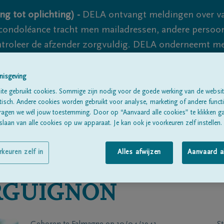
ng tot oplichting) -
DELA ontvangt meldingen over va
ondoléance tracht men mailadressen, andere persoon
controleer de afzender zorgvuldig. DELA onderneemt m
 nooit volledig uit te sluiten, dus blijf waakzaam.
nisgeving
te gebruikt cookies. Sommige zijn nodig voor de goede werking van de websit
sch. Andere cookies worden gebruikt voor analyse, marketing of andere functio
Alle rouwberichten
Over ons
B
ragen we wél jouw toestemming. Door op “Aanvaard alle cookies” te klikken g
laan van alle cookies op uw apparaat. Je kan ook je voorkeuren zelf instellen.
rkeuren zelf in
Alles afwijzen
Aanvaard a
RGUIGNON