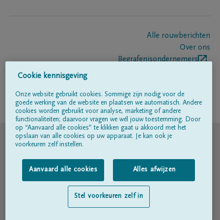
Alle rouwberichten
Over ons
Begrafenisondernemers
Contact
Cookie kennisgeving
Onze website gebruikt cookies. Sommige zijn nodig voor de
goede werking van de website en plaatsen we automatisch. Andere
Volg ons op
cookies worden gebruikt voor analyse, marketing of andere
functionaliteiten; daarvoor vragen we wél jouw toestemming. Door
op “Aanvaard alle cookies” te klikken gaat u akkoord met het
© DELA
opslaan van alle cookies op uw apparaat. Je kan ook je
voorkeuren zelf instellen.
Gebruiksvoorwaarden
Aanvaard alle cookies
Alles afwijzen
Privacyverklaring
Stel voorkeuren zelf in
Toegankelijkheidsverklaring
Cookiebeleid