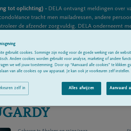
ng tot oplichting) -
DELA ontvangt meldingen over va
ondoléance tracht men mailadressen, andere persoon
controleer de afzender zorgvuldig. DELA onderneemt m
 nooit volledig uit te sluiten, dus blijf waakzaam.
nisgeving
te gebruikt cookies. Sommige zijn nodig voor de goede werking van de websit
sch. Andere cookies worden gebruikt voor analyse, marketing of andere functio
Alle rouwberichten
Over ons
B
ragen we wél jouw toestemming. Door op “Aanvaard alle cookies” te klikken g
laan van alle cookies op uw apparaat. Je kan ook je voorkeuren zelf instellen.
rkeuren zelf in
Alles afwijzen
Aanvaard a
GARDY