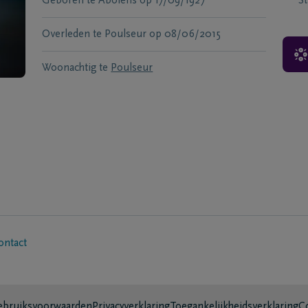
Geboren te
Abolens
op
17/09/1927
S
Overleden te
Poulseur
op
08/06/2015
Woonachtig te
Poulseur
ontact
bruiksvoorwaarden
Privacyverklaring
Toegankelijkheidsverklaring
C