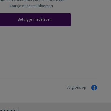
tuur een condoléancebericht, brand een
kaarsje of bestel bloemen
Betuig je medeleven
Volg ons op
ookiebeleid