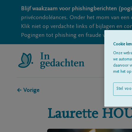
Blijf waakzaam voor phishingberichten (pogi
privécondoléances. Onder het mom van een c
Klik niet op verdachte links of bijlagen en 
Pogingen tot phishing en fraude vallen echter
Cookie ken
Onze websi
we automati
daarvoor v
met het ops
Stel voo
← Vorige
Laurette
HOU