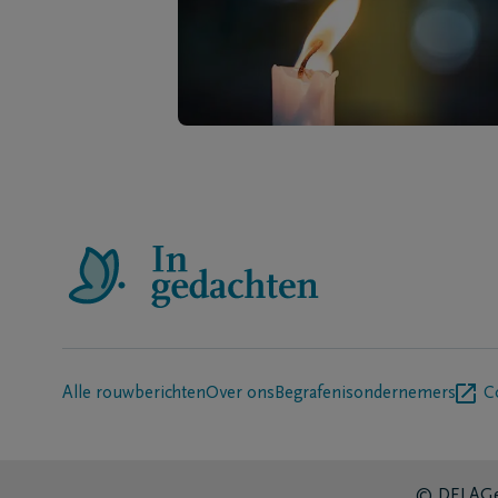
Alle rouwberichten
Over ons
Begrafenisondernemers
C
© DELA
Ge