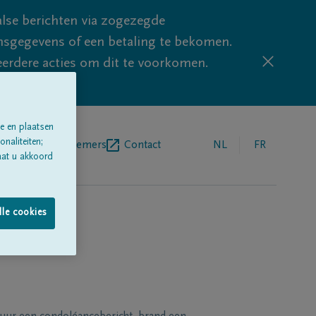
lse berichten via zogezegde
sgegevens of een betaling te bekomen.
eerdere acties om dit te voorkomen.
e en plaatsen
naliteiten;
egrafenisondernemers
Contact
NL
FR
aat u akkoord
lle cookies