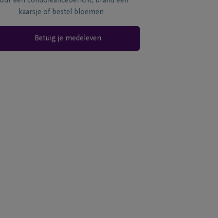
tuur een condoléancebericht, brand een
kaarsje of bestel bloemen
Betuig je medeleven