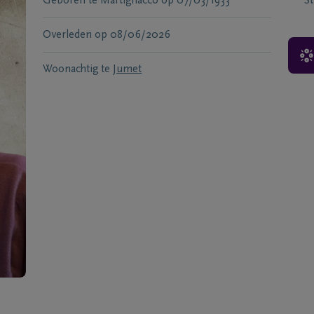
Geboren te
Martignacco
op
07/03/1933
S
Overleden
op
08/06/2026
Woonachtig te
Jumet