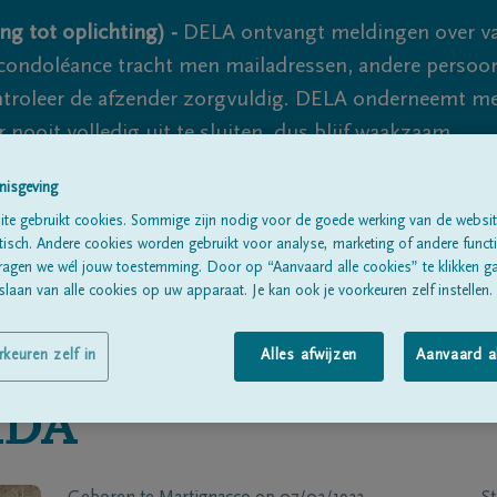
ng tot oplichting) -
DELA ontvangt meldingen over va
ondoléance tracht men mailadressen, andere persoon
controleer de afzender zorgvuldig. DELA onderneemt m
 nooit volledig uit te sluiten, dus blijf waakzaam.
nisgeving
te gebruikt cookies. Sommige zijn nodig voor de goede werking van de websit
Alle rouwberichten
Over ons
B
sch. Andere cookies worden gebruikt voor analyse, marketing of andere functio
ragen we wél jouw toestemming. Door op “Aanvaard alle cookies” te klikken g
laan van alle cookies op uw apparaat. Je kan ook je voorkeuren zelf instellen.
rkeuren zelf in
Alles afwijzen
Aanvaard a
DA