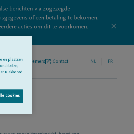
lse berichten via zogezegde
sgegevens of een betaling te bekomen.
eerdere acties om dit te voorkomen.
e en plaatsen
egrafenisondernemers
Contact
NL
FR
naliteiten;
aat u akkoord
lle cookies