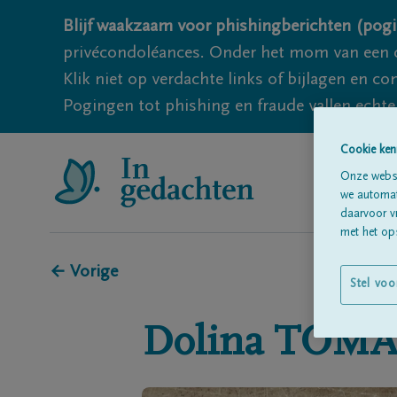
Blijf waakzaam voor phishingberichten (pogi
privécondoléances. Onder het mom van een c
Klik niet op verdachte links of bijlagen en 
Pogingen tot phishing en fraude vallen echter
Cookie ken
Onze websi
we automati
daarvoor v
met het ops
← Vorige
Stel voo
Dolina
TOMA