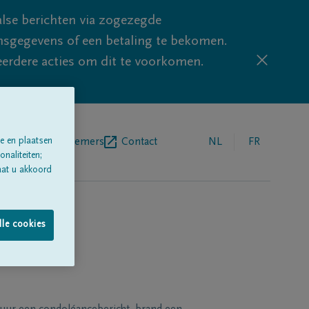
lse berichten via zogezegde
sgegevens of een betaling te bekomen.
eerdere acties om dit te voorkomen.
egrafenisondernemers
Contact
NL
FR
e en plaatsen
naliteiten;
aat u akkoord
lle cookies