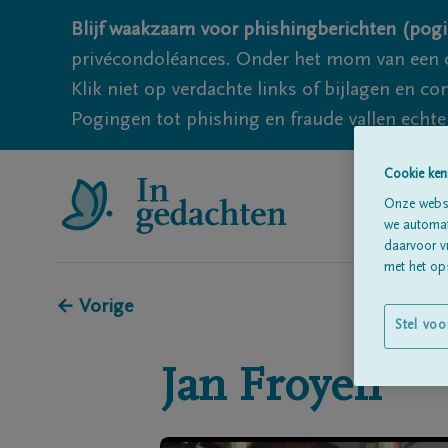
Blijf waakzaam voor phishingberichten (pogi
privécondoléances. Onder het mom van een c
Klik niet op verdachte links of bijlagen en 
Pogingen tot phishing en fraude vallen echter
Cookie ken
Onze websi
we automati
daarvoor v
met het ops
← Vorige
Stel voo
Jan
Froyen