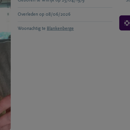
Geboren te
Wilrijk
op
25/04/1979
S
Overleden
op
08/06/2026
Woonachtig te
Blankenberge