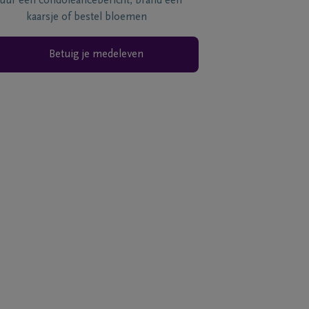
tuur een condoléancebericht, brand een
kaarsje of bestel bloemen
Betuig je medeleven