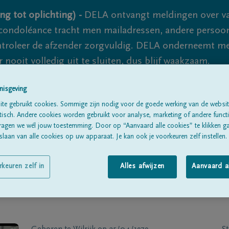
ng tot oplichting) -
DELA ontvangt meldingen over va
ondoléance tracht men mailadressen, andere persoon
controleer de afzender zorgvuldig. DELA onderneemt m
 nooit volledig uit te sluiten, dus blijf waakzaam.
nisgeving
Alle rouwberichten
Over ons
B
te gebruikt cookies. Sommige zijn nodig voor de goede werking van de websit
sch. Andere cookies worden gebruikt voor analyse, marketing of andere functio
ragen we wél jouw toestemming. Door op “Aanvaard alle cookies” te klikken g
laan van alle cookies op uw apparaat. Je kan ook je voorkeuren zelf instellen.
rkeuren zelf in
Alles afwijzen
Aanvaard a