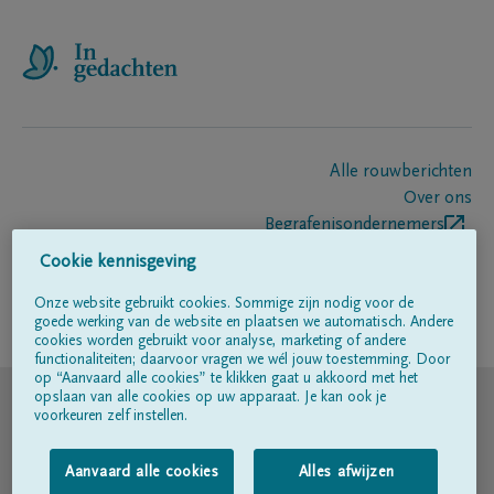
Alle rouwberichten
Over ons
Begrafenisondernemers
Contact
Cookie kennisgeving
Onze website gebruikt cookies. Sommige zijn nodig voor de
goede werking van de website en plaatsen we automatisch. Andere
Volg ons op
cookies worden gebruikt voor analyse, marketing of andere
functionaliteiten; daarvoor vragen we wél jouw toestemming. Door
op “Aanvaard alle cookies” te klikken gaat u akkoord met het
© DELA
opslaan van alle cookies op uw apparaat. Je kan ook je
voorkeuren zelf instellen.
Gebruiksvoorwaarden
Aanvaard alle cookies
Alles afwijzen