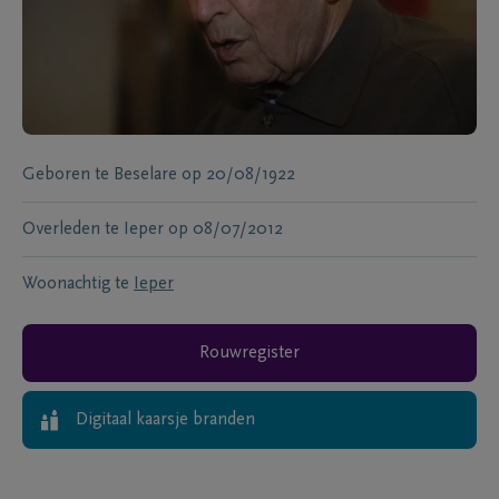
Geboren te
Beselare
op
20/08/1922
Overleden te
Ieper
op
08/07/2012
Woonachtig te
Ieper
Rouwregister
Digitaal kaarsje branden