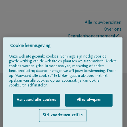
Alle rouwberichten
Over ons
Begrafenisondernemers
Contact
Cookie kennisgeving
Onze website gebruikt cookies. Sommige zijn nodig voor de
goede werking van de website en plaatsen we automatisch. Andere
Volg ons op
cookies worden gebruikt voor analyse, marketing of andere
functionaliteiten; daarvoor vragen we wél jouw toestemming. Door
op “Aanvaard alle cookies” te klikken gaat u akkoord met het
© DELA
opslaan van alle cookies op uw apparaat. Je kan ook je
voorkeuren zelf instellen.
Gebruiksvoorwaarden
Aanvaard alle cookies
Alles afwijzen
Privacyverklaring
Stel voorkeuren zelf in
Toegankelijkheidsverklaring