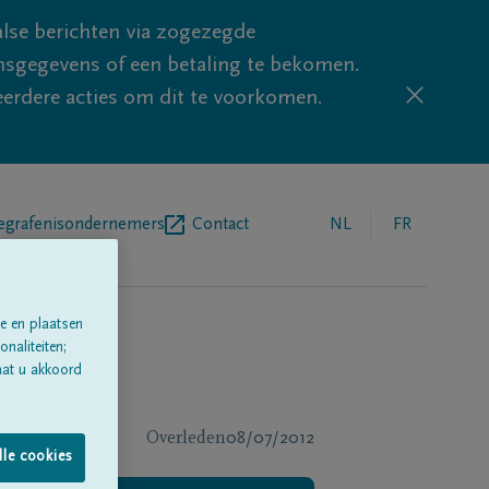
lse berichten via zogezegde
sgegevens of een betaling te bekomen.
eerdere acties om dit te voorkomen.
egrafenisondernemers
Contact
NL
FR
e en plaatsen
naliteiten;
aat u akkoord
Overleden
08/07/2012
lle cookies