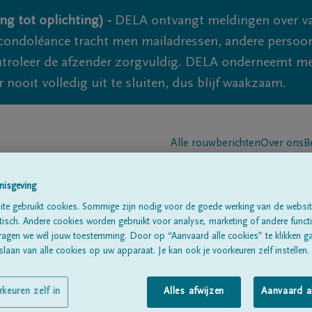
ng tot oplichting) -
DELA ontvangt meldingen over va
ondoléance tracht men mailadressen, andere persoon
controleer de afzender zorgvuldig. DELA onderneemt m
 nooit volledig uit te sluiten, dus blijf waakzaam.
Alle rouwberichten
Over ons
B
nisgeving
te gebruikt cookies. Sommige zijn nodig voor de goede werking van de websit
sch. Andere cookies worden gebruikt voor analyse, marketing of andere functio
ragen we wél jouw toestemming. Door op “Aanvaard alle cookies” te klikken g
laan van alle cookies op uw apparaat. Je kan ook je voorkeuren zelf instellen.
euwe
rkeuren zelf in
Alles afwijzen
Aanvaard a