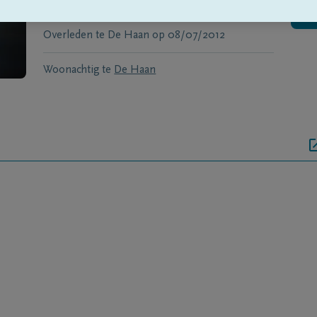
Geboren te
Vlissegem
op
18/12/1923
Overleden te
De Haan
op
08/07/2012
Woonachtig te
De Haan