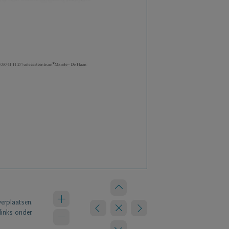
verplaatsen.
links onder.