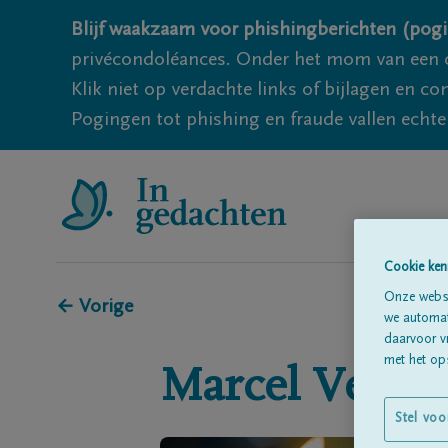
Blijf waakzaam voor phishingberichten (pogi
privécondoléances. Onder het mom van een c
Klik niet op verdachte links of bijlagen en 
Pogingen tot phishing en fraude vallen echter
Cookie ken
Onze websi
← Vorige
we automati
daarvoor v
met het ops
Marcel
Verni
Stel voo