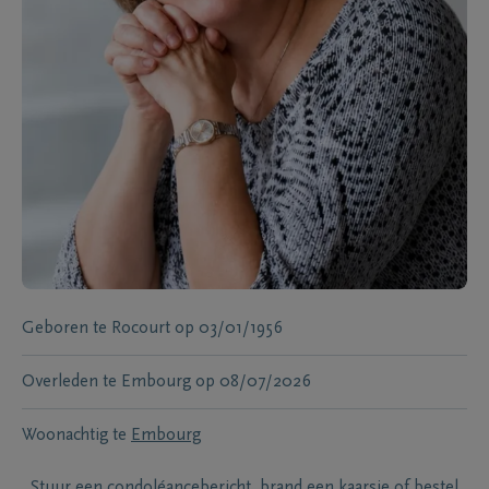
Geboren te
Rocourt
op
03/01/1956
Overleden te
Embourg
op
08/07/2026
Woonachtig te
Embourg
Stuur een condoléancebericht, brand een kaarsje of bestel