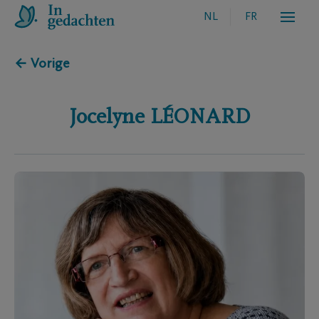
NL
FR
← Vorige
Jocelyne
LÉONARD