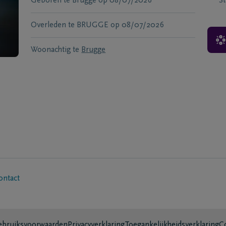
Geboren te
Brugge
op
08/07/2026
S
Overleden te
BRUGGE
op
08/07/2026
Woonachtig te
Brugge
ontact
bruiksvoorwaarden
Privacyverklaring
Toegankelijkheidsverklaring
C