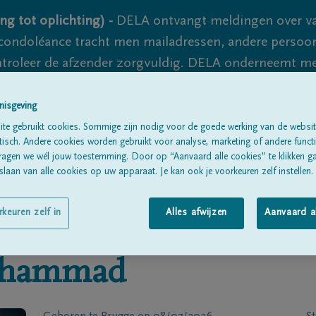
ng tot oplichting) -
DELA ontvangt meldingen over va
ondoléance tracht men mailadressen, andere persoon
controleer de afzender zorgvuldig. DELA onderneemt m
 nooit volledig uit te sluiten, dus blijf waakzaam.
nisgeving
te gebruikt cookies. Sommige zijn nodig voor de goede werking van de websit
sch. Andere cookies worden gebruikt voor analyse, marketing of andere functio
Alle rouwberichten
Over ons
B
ragen we wél jouw toestemming. Door op “Aanvaard alle cookies” te klikken g
laan van alle cookies op uw apparaat. Je kan ook je voorkeuren zelf instellen.
rkeuren zelf in
Alles afwijzen
Aanvaard a
ohammad