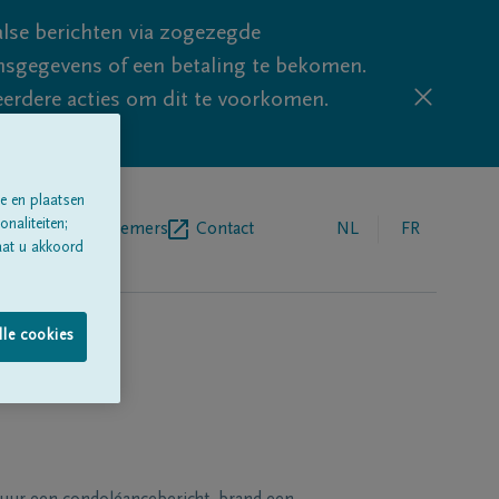
lse berichten via zogezegde
sgegevens of een betaling te bekomen.
eerdere acties om dit te voorkomen.
e en plaatsen
naliteiten;
egrafenisondernemers
Contact
NL
FR
aat u akkoord
lle cookies