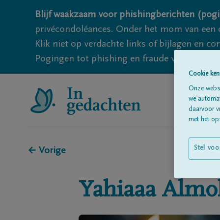
Blijf waakzaam voor phishingberichten (pogi
privécondoléances. Onder het mom van een c
Klik niet op verdachte links of bijlagen en 
Pogingen tot phishing en fraude vallen echter
Cookie ken
Onze websi
we automati
daarvoor v
met het ops
Stel voo
← Vorige
Yahiaaa
Alm