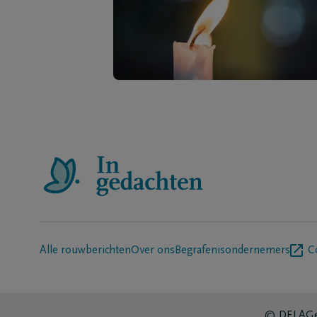
Alle rouwberichten
Over ons
Begrafenisondernemers
C
© DELA
Ge