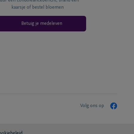
tuur een condoléancebericht, brand een
kaarsje of bestel bloemen
Betuig je medeleven
Volg ons op
ookiebeleid