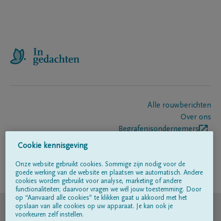
Alle rouwberichten
Over ons
Begrafenisondernemers
Contact
Cookie kennisgeving
Onze website gebruikt cookies. Sommige zijn nodig voor de
goede werking van de website en plaatsen we automatisch. Andere
Volg ons op
cookies worden gebruikt voor analyse, marketing of andere
functionaliteiten; daarvoor vragen we wél jouw toestemming. Door
op “Aanvaard alle cookies” te klikken gaat u akkoord met het
© DELA
opslaan van alle cookies op uw apparaat. Je kan ook je
voorkeuren zelf instellen.