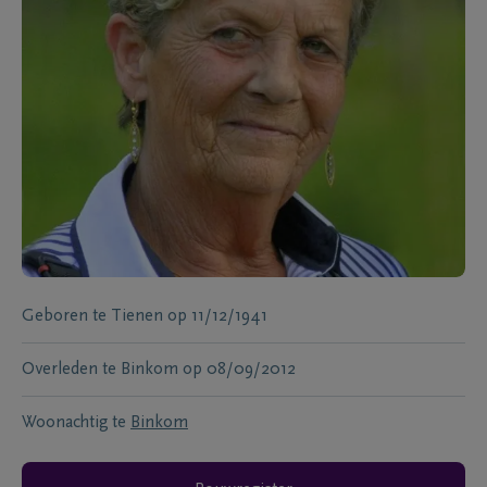
Geboren te
Tienen
op
11/12/1941
Overleden te
Binkom
op
08/09/2012
Woonachtig te
Binkom