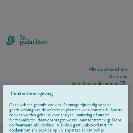
Alle rouwberichten
Over ons
Begrafenisondernemers
Contact
Cookie kennisgeving
Onze website gebruikt cookies. Sommige zijn nodig voor de
goede werking van de website en plaatsen we automatisch. Andere
Volg ons op
cookies worden gebruikt voor analyse, marketing of andere
functionaliteiten; daarvoor vragen we wél jouw toestemming. Door
op “Aanvaard alle cookies” te klikken gaat u akkoord met het
© DELA
opslaan van alle cookies op uw apparaat. Je kan ook je