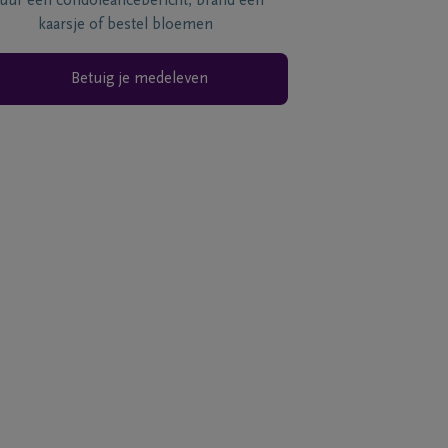
tuur een condoléancebericht, brand een
kaarsje of bestel bloemen
Betuig je medeleven