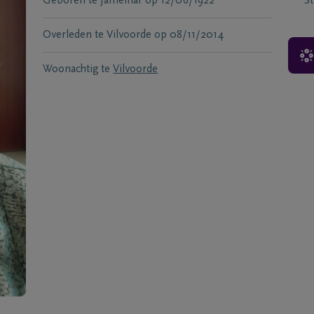
Geboren te
Jamelnar
op
12/06/1922
S
Overleden te
Vilvoorde
op
08/11/2014
Woonachtig te
Vilvoorde