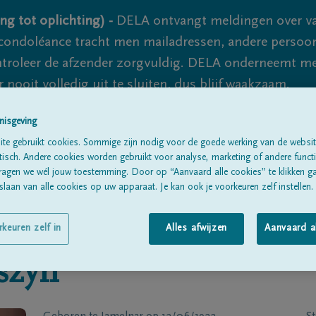
ng tot oplichting) -
DELA ontvangt meldingen over va
ondoléance tracht men mailadressen, andere persoon
controleer de afzender zorgvuldig. DELA onderneemt m
 nooit volledig uit te sluiten, dus blijf waakzaam.
nisgeving
te gebruikt cookies. Sommige zijn nodig voor de goede werking van de websit
Alle rouwberichten
Over ons
B
sch. Andere cookies worden gebruikt voor analyse, marketing of andere functio
ragen we wél jouw toestemming. Door op “Aanvaard alle cookies” te klikken g
laan van alle cookies op uw apparaat. Je kan ook je voorkeuren zelf instellen.
rkeuren zelf in
Alles afwijzen
Aanvaard a
szyn