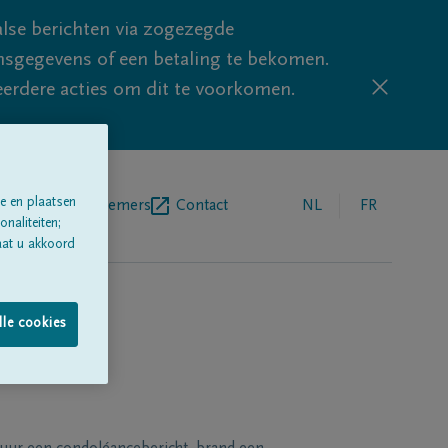
lse berichten via zogezegde
sgegevens of een betaling te bekomen.
eerdere acties om dit te voorkomen.
e en plaatsen
egrafenisondernemers
Contact
NL
FR
naliteiten;
aat u akkoord
lle cookies