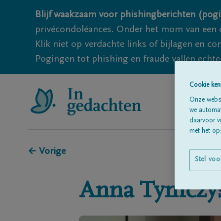
Blijf waakzaam voor phishingberichten (pogi
privécondoléances. Onder het mom van een c
Klik niet op verdachte links of bijlagen en 
Pogingen tot phishing en fraude vallen echter
Cookie ken
Onze websi
we automati
daarvoor v
met het ops
← Vorige
Stel voo
Anna
Tymczy