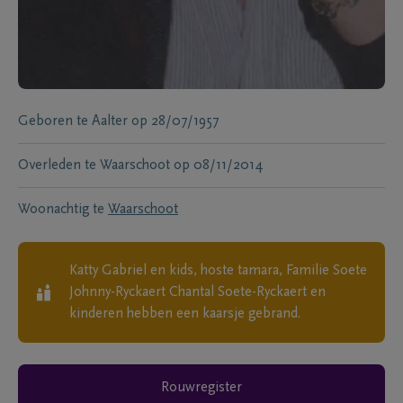
Geboren te
Aalter
op
28/07/1957
Overleden te
Waarschoot
op
08/11/2014
Woonachtig te
Waarschoot
Katty Gabriel en kids, hoste tamara, Familie Soete
Johnny-Ryckaert Chantal Soete-Ryckaert en
kinderen
hebben een kaarsje gebrand.
Rouwregister