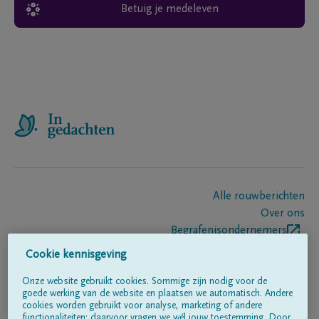
Betuig je medeleven
Alle rouwberichten
Over ons
Begrafenisondernemers
Contact
Cookie kennisgeving
Onze website gebruikt cookies. Sommige zijn nodig voor de
goede werking van de website en plaatsen we automatisch. Andere
Volg ons op
cookies worden gebruikt voor analyse, marketing of andere
functionaliteiten; daarvoor vragen we wél jouw toestemming. Door