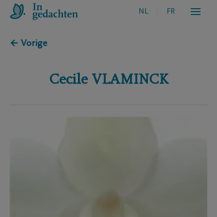
NL
FR
← Vorige
Cecile
VLAMINCK