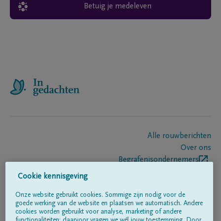
Betuig je medeleven
Alle rouwberichten
Over ons
Begrafenisondernemers
Contact
Cookie kennisgeving
Onze website gebruikt cookies. Sommige zijn nodig voor de
goede werking van de website en plaatsen we automatisch. Andere
Volg ons op
cookies worden gebruikt voor analyse, marketing of andere
functionaliteiten; daarvoor vragen we wél jouw toestemming. Door