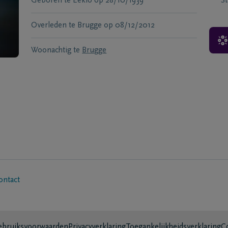
Geboren te
Eeklo
op
28/10/1939
S
Overleden te
Brugge
op
08/12/2012
Woonachtig te
Brugge
ontact
bruiksvoorwaarden
Privacyverklaring
Toegankelijkheidsverklaring
C