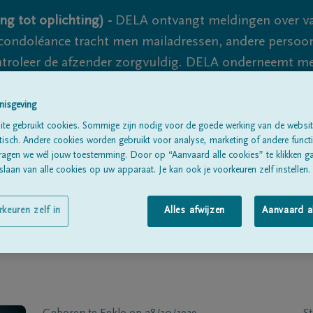
ng tot oplichting) -
DELA ontvangt meldingen over va
ondoléance tracht men mailadressen, andere persoon
controleer de afzender zorgvuldig. DELA onderneemt m
 nooit volledig uit te sluiten, dus blijf waakzaam.
nisgeving
te gebruikt cookies. Sommige zijn nodig voor de goede werking van de websit
sch. Andere cookies worden gebruikt voor analyse, marketing of andere functio
Alle rouwberichten
Over ons
B
ragen we wél jouw toestemming. Door op “Aanvaard alle cookies” te klikken g
laan van alle cookies op uw apparaat. Je kan ook je voorkeuren zelf instellen.
rkeuren zelf in
Alles afwijzen
Aanvaard a