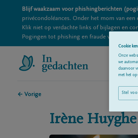
Blijf waakzaam voor phishingberichten (pogi
privécondoléances. Onder het mom van een c
Klik niet op verdachte links of bijlagen en 
Pogingen tot phishing en fraude vallen echter
Cookie ken
Onze websi
we automati
daarvoor v
met het ops
Stel voo
← Vorige
Irène
Huyghe