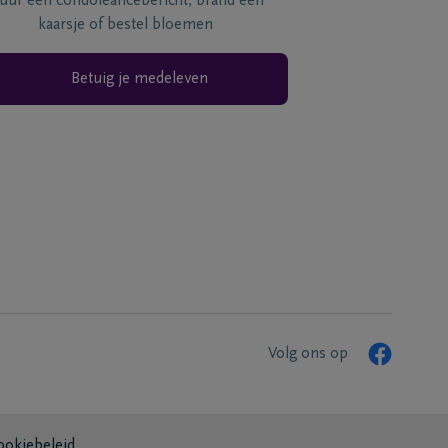
tuur een condoléancebericht, brand een
kaarsje of bestel bloemen
Betuig je medeleven
Volg ons op
ookiebeleid