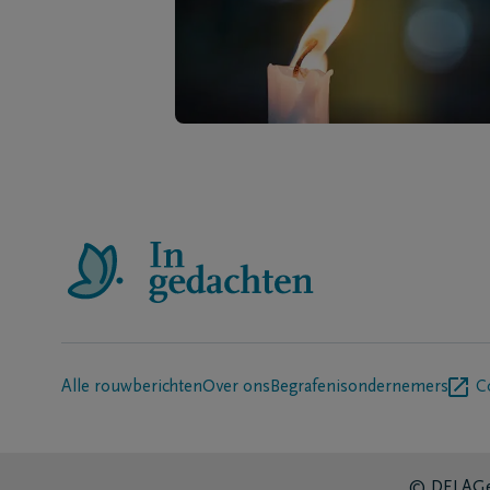
Alle rouwberichten
Over ons
Begrafenisondernemers
C
© DELA
Ge