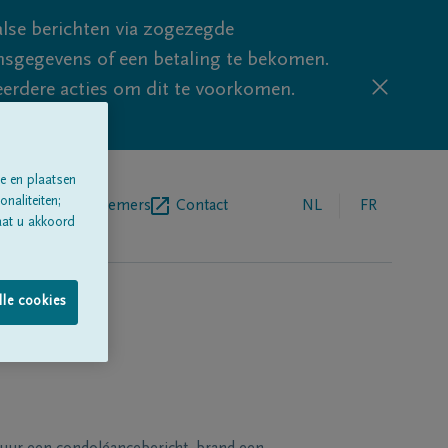
lse berichten via zogezegde
sgegevens of een betaling te bekomen.
eerdere acties om dit te voorkomen.
e en plaatsen
naliteiten;
egrafenisondernemers
Contact
NL
FR
aat u akkoord
lle cookies