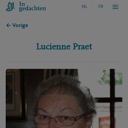
NL
FR
← Vorige
Lucienne
Praet