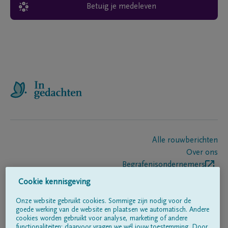
Betuig je medeleven
Alle rouwberichten
Over ons
Begrafenisondernemers
Contact
Cookie kennisgeving
Onze website gebruikt cookies. Sommige zijn nodig voor de
goede werking van de website en plaatsen we automatisch. Andere
Volg ons op
cookies worden gebruikt voor analyse, marketing of andere
functionaliteiten; daarvoor vragen we wél jouw toestemming. Door