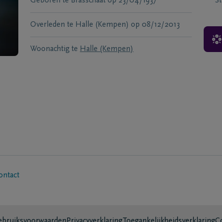
Geboren te
Brasschaat
op
23/04/1937
S
Overleden te
Halle (Kempen)
op
08/12/2013
Woonachtig te
Halle (Kempen)
ontact
bruiksvoorwaarden
Privacyverklaring
Toegankelijkheidsverklaring
C