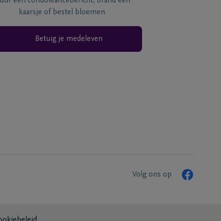
tuur een condoléancebericht, brand een
kaarsje of bestel bloemen
Betuig je medeleven
Volg ons op
ookiebeleid