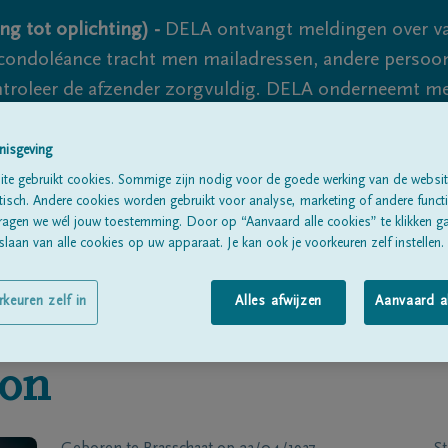
ng tot oplichting) -
DELA ontvangt meldingen over va
ondoléance tracht men mailadressen, andere persoon
controleer de afzender zorgvuldig. DELA onderneemt m
 nooit volledig uit te sluiten, dus blijf waakzaam.
nisgeving
te gebruikt cookies. Sommige zijn nodig voor de goede werking van de websit
sch. Andere cookies worden gebruikt voor analyse, marketing of andere functio
Alle rouwberichten
Over ons
B
ragen we wél jouw toestemming. Door op “Aanvaard alle cookies” te klikken g
laan van alle cookies op uw apparaat. Je kan ook je voorkeuren zelf instellen.
rkeuren zelf in
Alles afwijzen
Aanvaard a
oon