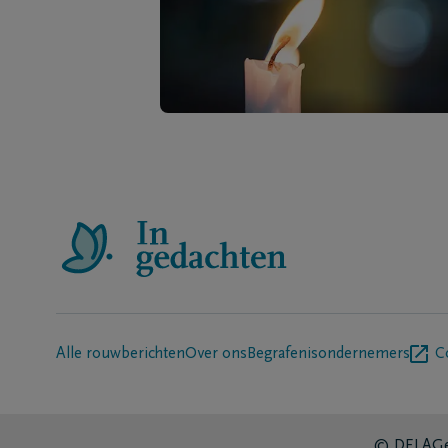
Alle rouwberichten
Over ons
Begrafenisondernemers
C
© DELA
Ge