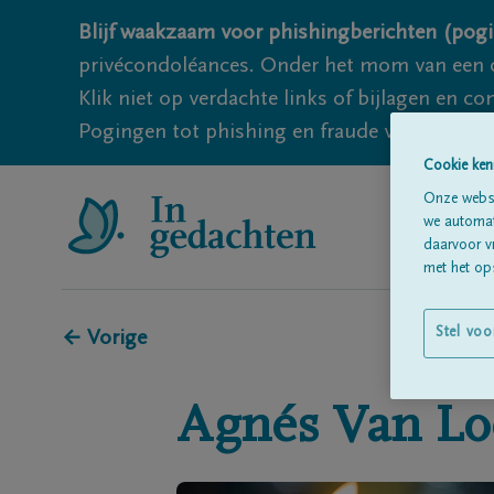
Blijf waakzaam voor phishingberichten (pogi
privécondoléances. Onder het mom van een c
Klik niet op verdachte links of bijlagen en 
Pogingen tot phishing en fraude vallen echter
Cookie ken
Onze websi
we automati
daarvoor v
met het ops
Stel voo
← Vorige
Agnés
Van L