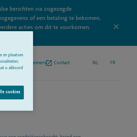
lse berichten via zogezegde
sgegevens of een betaling te bekomen.
eerdere acties om dit te voorkomen.
e en plaatsen
naliteiten;
egrafenisondernemers
Contact
NL
FR
aat u akkoord
lle cookies