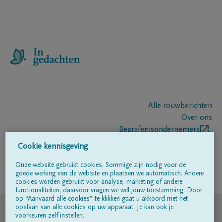
Alle rouwberichten
Over ons
Begrafenisondernemers
Contact
Cookie kennisgeving
Onze website gebruikt cookies. Sommige zijn nodig voor de
goede werking van de website en plaatsen we automatisch. Andere
Volg ons op
cookies worden gebruikt voor analyse, marketing of andere
functionaliteiten; daarvoor vragen we wél jouw toestemming. Door
op “Aanvaard alle cookies” te klikken gaat u akkoord met het
© DELA
opslaan van alle cookies op uw apparaat. Je kan ook je
voorkeuren zelf instellen.