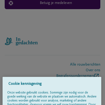
Betuig je medeleven
Alle rouwberichten
Over ons
Begrafenisondernemers
Contact
Cookie kennisgeving
Onze website gebruikt cookies. Sommige zijn nodig voor de
goede werking van de website en plaatsen we automatisch. Andere
Volg ons op
cookies worden gebruikt voor analyse, marketing of andere
functionaliteiten; daarvoor vragen we wél jouw toestemming. Door