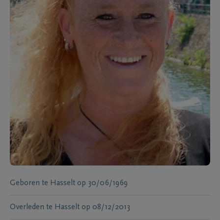
Geboren te
Hasselt
op
30/06/1969
Overleden te
Hasselt
op
08/12/2013