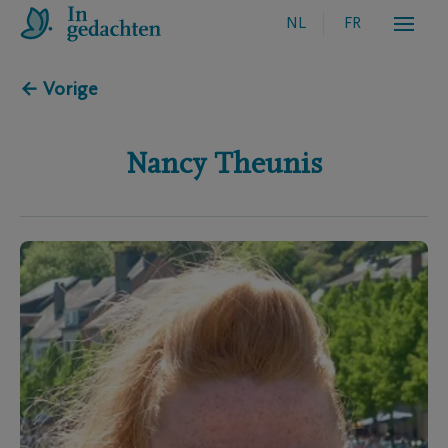
NL
FR
← Vorige
Nancy
Theunis