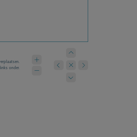
verplaatsen.
links onder.