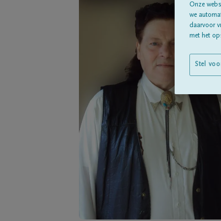
Onze websi
we automati
daarvoor v
met het ops
Stel voo