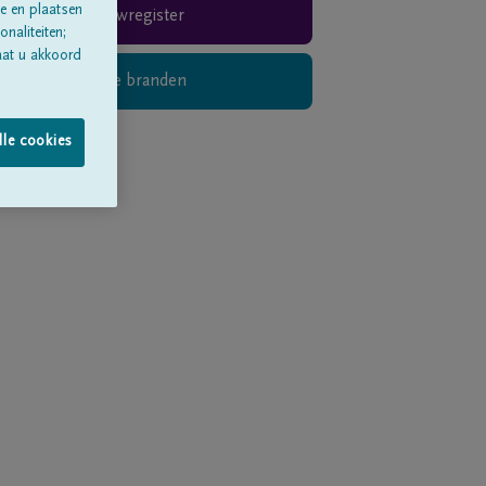
e en plaatsen
Rouwregister
naliteiten;
aat u akkoord
Digitaal kaarsje branden
lle cookies