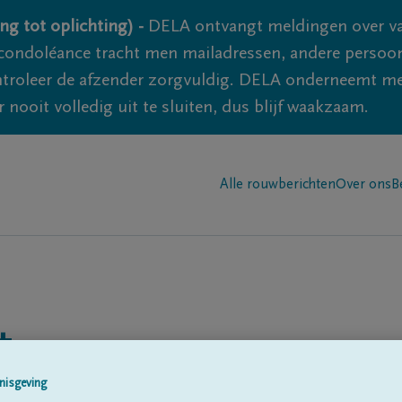
ng tot oplichting) -
DELA ontvangt meldingen over va
ondoléance tracht men mailadressen, andere persoon
controleer de afzender zorgvuldig. DELA onderneemt m
 nooit volledig uit te sluiten, dus blijf waakzaam.
Alle rouwberichten
Over ons
B
t
nisgeving