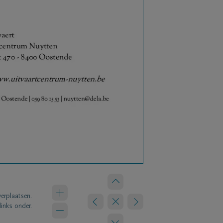
verplaatsen.
links onder.