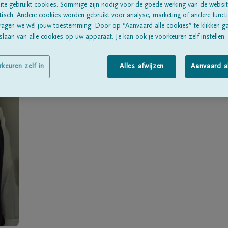
Geboren te
Snaaskerke
op
04/02/1953
te gebruikt cookies. Sommige zijn nodig voor de goede werking van de websit
sch. Andere cookies worden gebruikt voor analyse, marketing of andere functio
Overleden te
Ichtegem
op
08/12/2013
ragen we wél jouw toestemming. Door op “Aanvaard alle cookies” te klikken g
laan van alle cookies op uw apparaat. Je kan ook je voorkeuren zelf instellen.
Woonachtig te
Ichtegem
rkeuren zelf in
Alles afwijzen
Aanvaard a