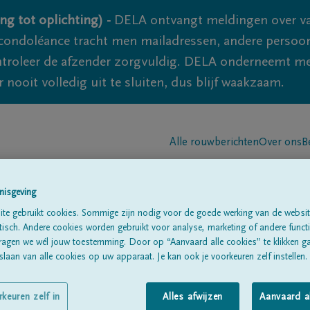
ng tot oplichting) -
DELA ontvangt meldingen over va
ondoléance tracht men mailadressen, andere persoon
controleer de afzender zorgvuldig. DELA onderneemt m
 nooit volledig uit te sluiten, dus blijf waakzaam.
Alle rouwberichten
Over ons
B
nisgeving
te gebruikt cookies. Sommige zijn nodig voor de goede werking van de websit
sch. Andere cookies worden gebruikt voor analyse, marketing of andere functio
ragen we wél jouw toestemming. Door op “Aanvaard alle cookies” te klikken g
emer
laan van alle cookies op uw apparaat. Je kan ook je voorkeuren zelf instellen.
rkeuren zelf in
Alles afwijzen
Aanvaard a