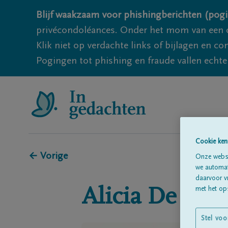
Blijf waakzaam voor phishingberichten (pogi
privécondoléances. Onder het mom van een c
Klik niet op verdachte links of bijlagen en 
Pogingen tot phishing en fraude vallen echter
Cookie ken
← Vorige
Onze websi
we automati
daarvoor v
Alicia
De Cra
met het ops
Stel voo