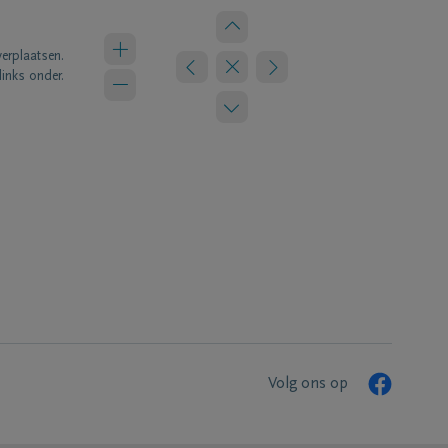
verplaatsen.
links onder.
Volg ons op