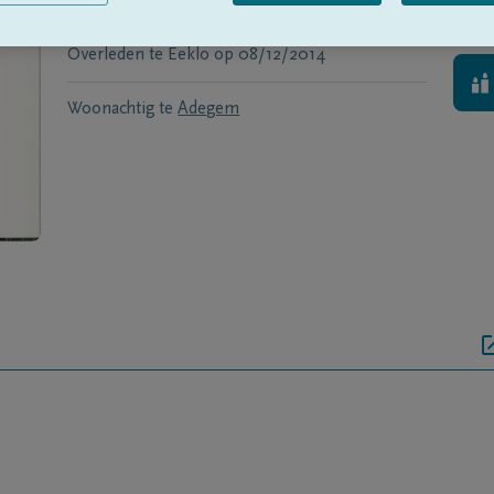
Geboren te
Sint-Margriete
op
25/09/1921
Overleden te
Eeklo
op
08/12/2014
Woonachtig te
Adegem