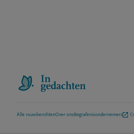
Alle rouwberichten
Over ons
Begrafenisondernemers
C