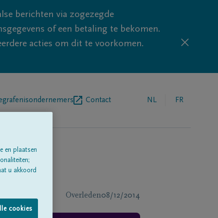
lse berichten via zogezegde
sgegevens of een betaling te bekomen.
eerdere acties om dit te voorkomen.
egrafenisondernemers
Contact
NL
FR
e en plaatsen
naliteiten;
aat u akkoord
Overleden
08/12/2014
lle cookies