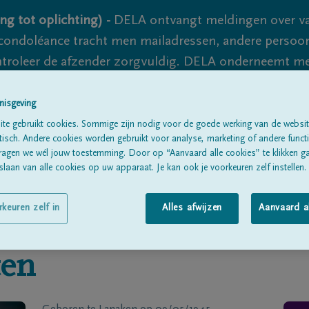
ng tot oplichting) -
DELA ontvangt meldingen over va
ondoléance tracht men mailadressen, andere persoon
controleer de afzender zorgvuldig. DELA onderneemt m
 nooit volledig uit te sluiten, dus blijf waakzaam.
nisgeving
te gebruikt cookies. Sommige zijn nodig voor de goede werking van de websit
sch. Andere cookies worden gebruikt voor analyse, marketing of andere functio
Alle rouwberichten
Over ons
B
ragen we wél jouw toestemming. Door op “Aanvaard alle cookies” te klikken g
laan van alle cookies op uw apparaat. Je kan ook je voorkeuren zelf instellen.
rkeuren zelf in
Alles afwijzen
Aanvaard a
en