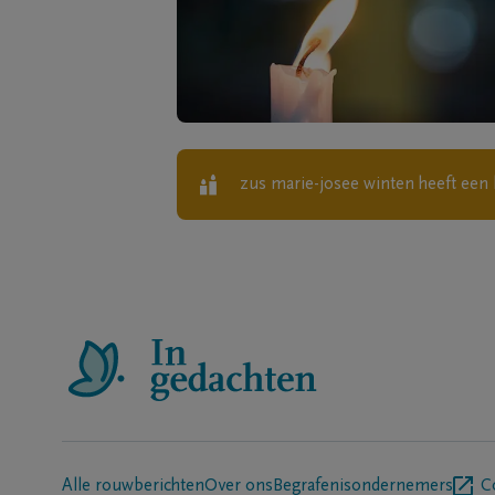
zus marie-josee winten
heeft een 
Alle rouwberichten
Over ons
Begrafenisondernemers
C