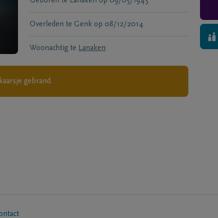
Geboren te
Lanaken
op
09/05/1945
Overleden te
Genk
op
08/12/2014
Woonachtig te
Lanaken
kaarsje gebrand.
ontact