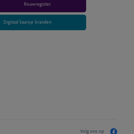
Rouwregister
Digitaal kaarsje branden
Volg ons op