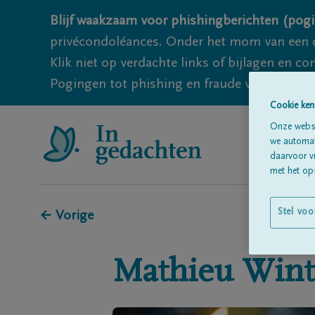
Blijf waakzaam voor phishingberichten (pogi
privécondoléances. Onder het mom van een c
Klik niet op verdachte links of bijlagen en 
Pogingen tot phishing en fraude vallen echter
Cookie ken
Onze websi
we automati
daarvoor v
met het ops
Stel voo
← Vorige
Mathieu
Wint