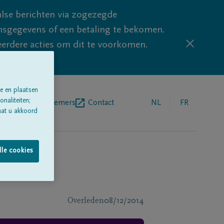
lse berichten via zogezegde
sgegevens of een betaling te bekomen.
eerdere acties om dit te voorkomen.
e en plaatsen
naliteiten;
egrafenisondernemers
Contact
NL
FR
aat u akkoord
lle cookies
Overleden
08/12/2014