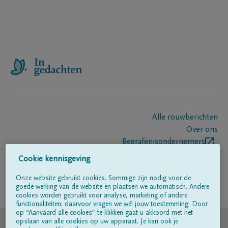
Alle rouwberichten
Over ons
Begrafenisondernemers
Contact
Cookie kennisgeving
Onze website gebruikt cookies. Sommige zijn nodig voor de
goede werking van de website en plaatsen we automatisch. Andere
Volg ons op
cookies worden gebruikt voor analyse, marketing of andere
functionaliteiten; daarvoor vragen we wél jouw toestemming. Door
op “Aanvaard alle cookies” te klikken gaat u akkoord met het
© DELA
opslaan van alle cookies op uw apparaat. Je kan ook je