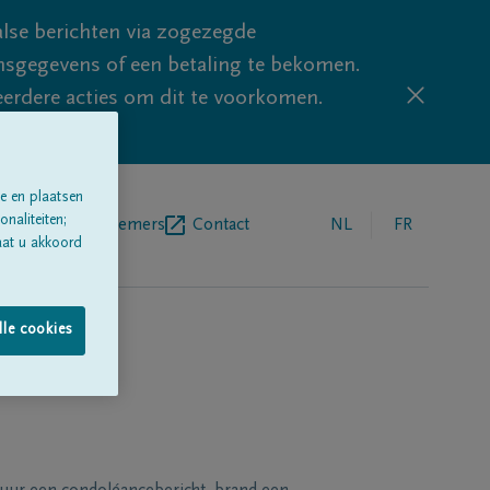
lse berichten via zogezegde
sgegevens of een betaling te bekomen.
eerdere acties om dit te voorkomen.
e en plaatsen
naliteiten;
egrafenisondernemers
Contact
NL
FR
aat u akkoord
lle cookies