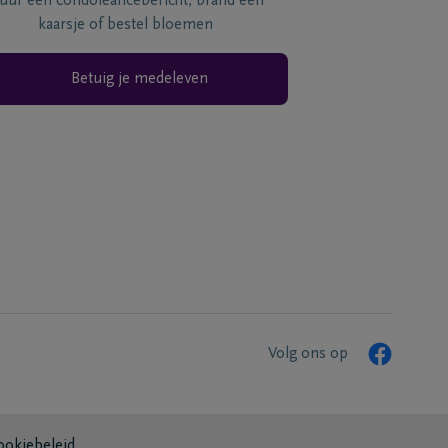
tuur een condoléancebericht, brand een
kaarsje of bestel bloemen
Betuig je medeleven
Volg ons op
ookiebeleid