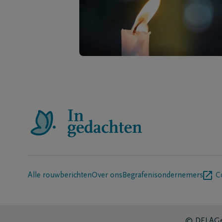
Alle rouwberichten
Over ons
Begrafenisondernemers
C
© DELA
Ge