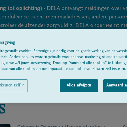
ng tot oplichting) -
DELA ontvangt meldingen over va
ondoléance tracht men mailadressen, andere persoon
controleer de afzender zorgvuldig. DELA onderneemt m
 nooit volledig uit te sluiten, dus blijf waakzaam.
nisgeving
te gebruikt cookies. Sommige zijn nodig voor de goede werking van de websit
sch. Andere cookies worden gebruikt voor analyse, marketing of andere functio
Alle rouwberichten
Over ons
B
ragen we wél jouw toestemming. Door op “Aanvaard alle cookies” te klikken g
laan van alle cookies op uw apparaat. Je kan ook je voorkeuren zelf instellen.
rkeuren zelf in
Alles afwijzen
Aanvaard a
S