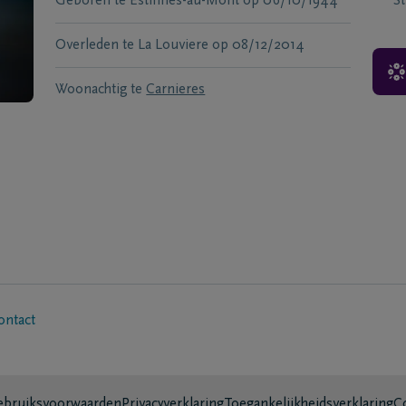
Geboren te
Estinnes-au-Mont
op
06/10/1944
S
Overleden te
La Louviere
op
08/12/2014
Woonachtig te
Carnieres
ontact
bruiksvoorwaarden
Privacyverklaring
Toegankelijkheidsverklaring
C