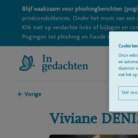
Blijf waakzaam voor phishingberichten (pogi
privécondoléances. Onder het mom van een c
Klik niet op verdachte links of bijlagen en 
Pogingen tot phishing en fraude vallen echter
Cookie ken
Onze websi
we automati
daarvoor v
met het ops
Stel voo
← Vorige
Viviane
DENI