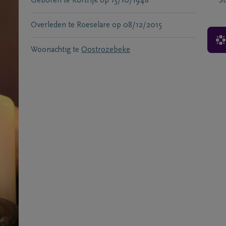
Geboren te
Kortrijk
op
15/10/1948
S
Overleden te
Roeselare
op
08/12/2015
Woonachtig te
Oostrozebeke