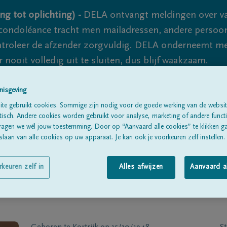
ng tot oplichting) -
DELA ontvangt meldingen over va
ondoléance tracht men mailadressen, andere persoon
controleer de afzender zorgvuldig. DELA onderneemt m
 nooit volledig uit te sluiten, dus blijf waakzaam.
nisgeving
Alle rouwberichten
Over ons
B
te gebruikt cookies. Sommige zijn nodig voor de goede werking van de websit
sch. Andere cookies worden gebruikt voor analyse, marketing of andere functio
ragen we wél jouw toestemming. Door op “Aanvaard alle cookies” te klikken g
laan van alle cookies op uw apparaat. Je kan ook je voorkeuren zelf instellen.
rkeuren zelf in
Alles afwijzen
Aanvaard a