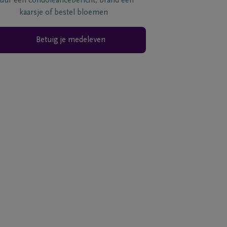
tuur een condoléancebericht, brand een
kaarsje of bestel bloemen
Betuig je medeleven