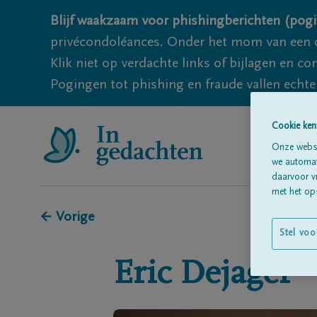
Blijf waakzaam voor phishingberichten (pogi
privécondoléances. Onder het mom van een c
Klik niet op verdachte links of bijlagen en 
Pogingen tot phishing en fraude vallen echter
Cookie ken
Onze websi
we automati
daarvoor v
met het ops
← Vorige
Stel voo
Eric
Dejager