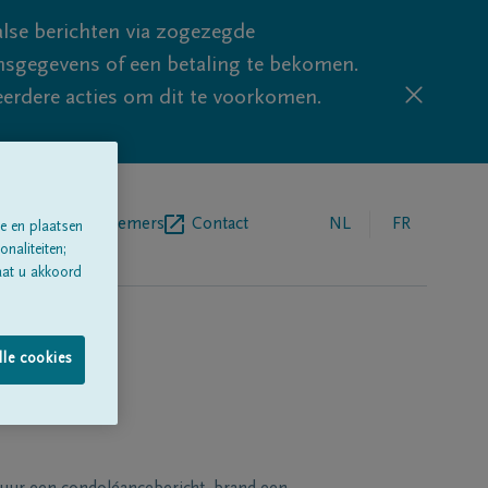
lse berichten via zogezegde
sgegevens of een betaling te bekomen.
eerdere acties om dit te voorkomen.
egrafenisondernemers
Contact
NL
FR
e en plaatsen
naliteiten;
aat u akkoord
lle cookies