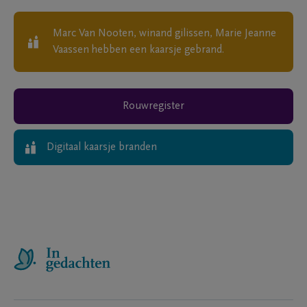
Marc Van Nooten, winand gilissen, Marie Jeanne
Vaassen
hebben een kaarsje gebrand.
Rouwregister
Digitaal kaarsje branden