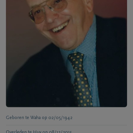
Geboren te
Waha
op
02/05/1942
Overleden te
Huy
op
08/12/2015