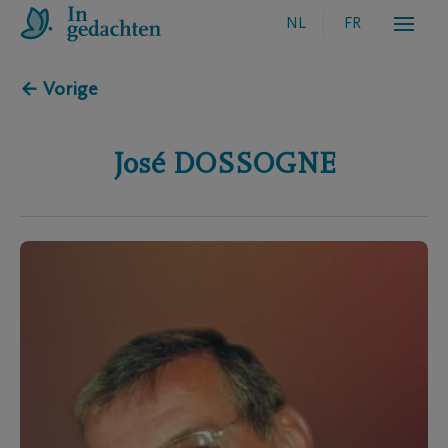
NL
FR
← Vorige
José
DOSSOGNE