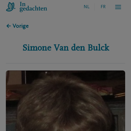
NL
FR
← Vorige
Simone
Van den Bulck